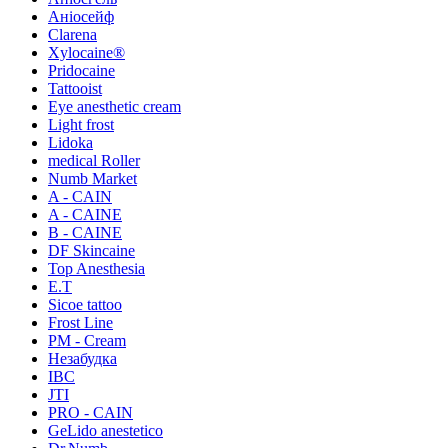
Аніосейф
Clarena
Xylocaine®
Pridocaine
Tattooist
Eye anesthetic cream
Light frost
Lidoka
medical Roller
Numb Market
A - CAIN
A - CAINE
B - CAINE
DF Skincaine
Top Anesthesia
E.T
Sicoe tattoo
Frost Line
PM - Cream
Незабудка
IBC
JTI
PRO - CAIN
GeLido anestetico