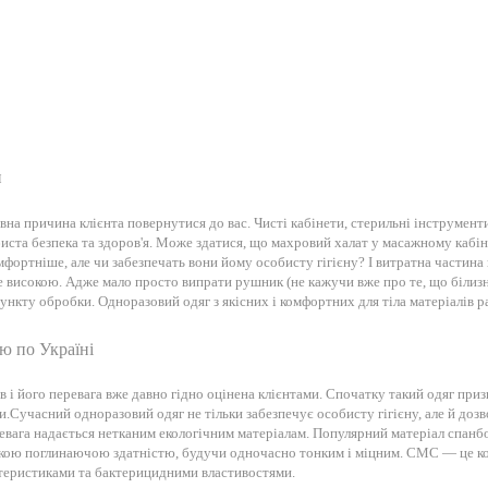
и
вна причина клієнта повернутися до вас. Чисті кабінети, стерильні інструмент
иста безпека та здоров'я. Може здатися, що махровий халат у масажному кабін
мфортніше, але чи забезпечать вони йому особисту гігієну? І витратна частин
 високою. Адже мало просто випрати рушник (не кажучи вже про те, що білизна
пункту обробки. Одноразовий одяг з якісних і комфортних для тіла матеріалів р
ю по Україні
в і його перевага вже давно гідно оцінена клієнтами. Спочатку такий одяг приз
и.
Сучасний одноразовий одяг не тільки забезпечує особисту гігієну, але й доз
ревага надається нетканим екологічним матеріалам. Популярний матеріал спанбо
сокою поглинаючою здатністю, будучи одночасно тонким і міцним. СМС — це ко
теристиками та бактерицидними властивостями.