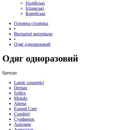
Італійські
Іспанські
Корейські
Головна сторінка
•
Витратні матеріали
•
Одяг одноразовий
Одяг одноразовий
Бренди
Lamic cosmetici
Demax
Softex
Mondo
Abena
Essenti Care
Comfeel
Сурфаніос
Аніозим
Аніосгель