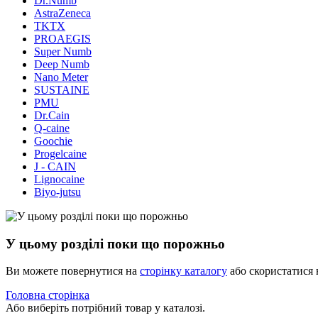
Dr.Numb
AstraZeneca
TKTX
PROAEGIS
Super Numb
Deep Numb
Nano Meter
SUSTAINE
PMU
Dr.Cain
Q-caine
Goochie
Progelcaine
J - CAIN
Lignocaine
Biyo-jutsu
У цьому розділі поки що порожньо
Ви можете повернутися на
сторінку каталогу
або скористатися 
Головна сторінка
Або виберіть потрібний товар у каталозі.