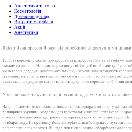
Анестетики та голки
Косметологія
Домашній догляд
Витратні матеріали
Акції
Анестетики
Якісний одноразовий одяг від виробника за доступними цінам
Турбота персоналу салону про здоров'я та комфорт своїх відвідувачів — голо
схожим на лікарню. Навпаки, в сучасному світі людей все більше турбує особ
косметолога додадуть домашнього затишку і змусять клієнта відчути себе ко
тканинних матеріалів, що використовуються в роботі, часто виявляється дуже
в автоклаві, що додає до витрат вартість щоденного перевезення білизни до 
У нас ви можете купити одноразовий одяг усіх видів з доставко
На даний момент існує велика різноманітність одноразового одягу для салоні
розширився зручними моделями для косметологічних кабінетів і салонів крас
оголення.
Важливу роль відіграють і матеріали, з яких виготовляють одяг. Пе
не вбирає воду. На противагу йому, матеріал спанлейс характеризується ви
поліпропіленових полотен. Він відрізняється високими абсорбуючими харак