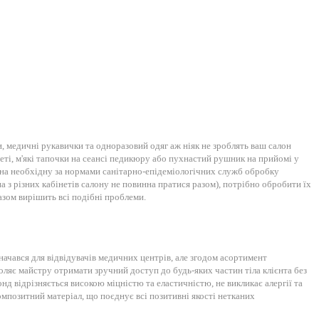
и, медичні рукавички та одноразовий одяг аж ніяк не зроблять ваш салон
еті, м'які тапочки на сеансі педикюру або пухнастий рушник на прийомі у
а на необхідну за нормами санітарно-епідеміологічних служб обробку
 з різних кабінетів салону не повинна пратися разом), потрібно обробити їх
азом вирішить всі подібні проблеми.
начався для відвідувачів медичних центрів, але згодом асортимент
воляє майстру отримати зручний доступ до будь-яких частин тіла клієнта без
нд відрізняється високою міцністю та еластичністю, не викликає алергії та
мпозитний матеріал, що поєднує всі позитивні якості нетканих