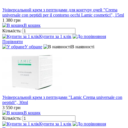
Універсальний крем з пептидами для контуру очей "Crema
universale con peptidi per il contorno occhi Lamic cosmetici", 15ml
1 380 грн
В кошик
Кількість:
Купити за 1 клiк
Порівняти
У обране
В наявності
Універсальний крем з пептидами "Lamic Crema universale con
peptidi", 30ml
3 550 грн
В кошик
Кількість:
Купити за 1 клiк