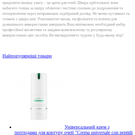
приділити пильну увагу – це крем для очей. Шкіра орбітальної зони
набагато тонша за шкіру обличчя і частіше схильна до подразнення та
почервоніння через неправильно підібраний догляд. Не менш чутливою та
тонкою є шкіра шиї. Різноманітні маски, ексфоліанти та пілінги для
домашнього використання завершать Ваш мінімально необхідний набір
професійної косметики та завдяки комплексному та регулярному
використанню цих засобів, Ви виглядатимете чудово у будь-якому віці!
Найпопулярніші товари
Універсальний крем з
пептидами для контуру очей "Crema universale con peptidi