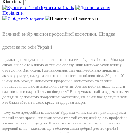
Кількість:
Купити за 1 клiк
Порівняти
У обране
В наявності
Великий вибір якісної професійної косметики. Швидка
доставка по всій Україні
Ідеальна, доглянута зовнішність – головна мета будь-якої жінки. Молода,
сяюча шкіра є важливою частиною образу, який викликає захоплення у
оточуючих Вас людей. І для виконання цієї мрії необхідно приділяти
активну увагу догляду за своєю зовнішністю, особливо після 30 років. У
цьому Вам можуть допомогти професійні косметологи та салонні
процедури, що дають шикарний результат. Але що робити, якщо послуги
салонів краси надто б'ють по бюджету? Вихід можна знайти в домашньому
догляді за допомогою професійної косметики, яка в наш час доступна всім,
хто бажає зберегти свою красу та здоров'я шкіри.
Чому саме професійна косметика? Будь-яка жінка, яка хоч раз відвідувала
гарний салон краси, назавжди запам'ятає той ефект, який дають професійні
косметологічні процедури. Ніжність і бархатистість шкіри, її рівний і
здоровий колір - здається, що з обличчя зняли добрий десяток років і