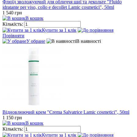
Флюїд зволожуючий для обличчя шиї та декольте "Fluido
idratante per viso, collo e decollet Lamic cosmetici", 50ml
1 540 грн
В кошик
Кількість:
Купити за 1 клiк
Порівняти
У обране
В наявності
Відновлюючий крем "Crema Salvatrice Lamic cosmetici", 50ml
1 150 грн
В кошик
Кількість:
Купити за 1 клiк