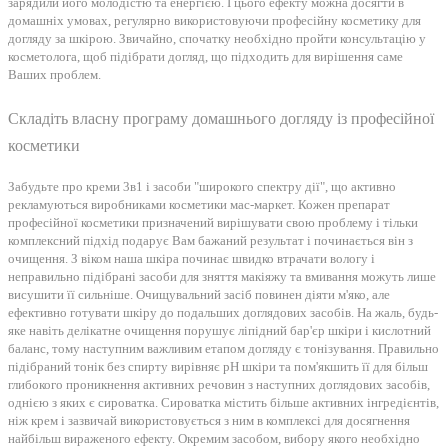
зарядили його молодістю та енергією. І цього ефекту можна досягти в
домашніх умовах, регулярно використовуючи професійну косметику для
догляду за шкірою. Звичайно, спочатку необхідно пройти консультацію у
косметолога, щоб підібрати догляд, що підходить для вирішення саме
Ваших проблем.
Складіть власну програму домашнього догляду із професійної
косметики
Забудьте про креми 3в1 і засоби "широкого спектру дії", що активно
рекламуються виробниками косметики мас-маркет. Кожен препарат
професійної косметики призначений вирішувати свою проблему і тільки
комплексний підхід подарує Вам бажаний результат і починається він з
очищення. З віком наша шкіра починає швидко втрачати вологу і
неправильно підібрані засоби для зняття макіяжу та вмивання можуть лише
висушити її сильніше. Очищувальний засіб повинен діяти м'яко, але
ефективно готувати шкіру до подальших доглядових засобів. На жаль, будь-
яке навіть делікатне очищення порушує ліпідний бар'єр шкіри і кислотний
баланс, тому наступним важливим етапом догляду є тонізування. Правильно
підібраний тонік без спирту вирівняє рН шкіри та пом'якшить її для більш
глибокого проникнення активних речовин з наступних доглядових засобів,
однією з яких є сироватка. Сироватка містить більше активних інгредієнтів,
ніж крем і зазвичай використовується з ним в комплексі для досягнення
найбільш вираженого ефекту. Окремим засобом, вибору якого необхідно