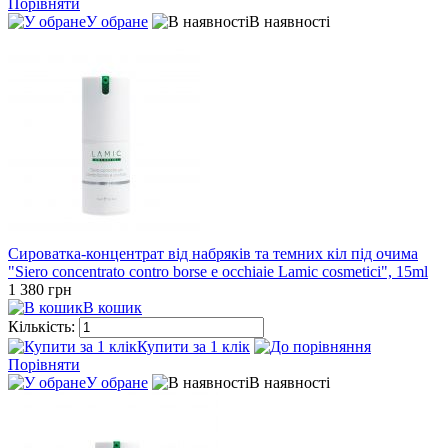
Порівняти
У обране
В наявності
Сироватка-концентрат від набряків та темних кіл під очима
"Siero concentrato contro borse e occhiaie Lamic cosmetici", 15ml
1 380 грн
В кошик
Кількість:
Купити за 1 клiк
Порівняти
У обране
В наявності