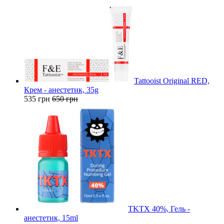
Tattooist Original RED,
Крем - анестетик, 35g
535 грн
650 грн
TKTX 40%, Гель -
анестетик, 15ml