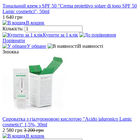
Тональний крем з SPF 50 "Crema protettivo solare di tono SPF 50
Lamic cosmetici", 50ml
1 640 грн
В кошик
Кількість:
Купити за 1 клiк
Порівняти
У обране
В наявності
Знижка
Сироватка з гіалуроновою кислотою "Acido ialuronico Lamic
cosmetici" 1,5%, 30ml
2 580 грн
3 200 грн
В кошик