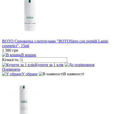
BOTO Сироватка з пептидами "BOTOSiero con peptidi Lamic
cosmetici", 15ml
1 380 грн
В кошик
Кількість:
Купити за 1 клiк
Порівняти
У обране
В наявності