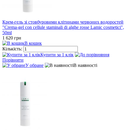
Крем-гель зі стовбуровими клітинами червоних водоростей
"Crema-gel con cellule staminali di alghe rosse Lamic cosmetici",
50ml
1 620 грн
В кошик
Кількість:
Купити за 1 клiк
Порівняти
У обране
В наявності