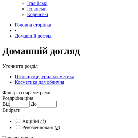
Італійські
Іспанські
Корейські
Головна сторінка
•
Домашній догляд
Домашній догляд
Уточнити розділ
Післяпроцедурна косметика
Косметика для обличчя
Фільтр за параметрами
Роздрібна ціна
Від
До
Вибрати
Акційні
(1)
Рекомендовані
(2)
Торгова марка