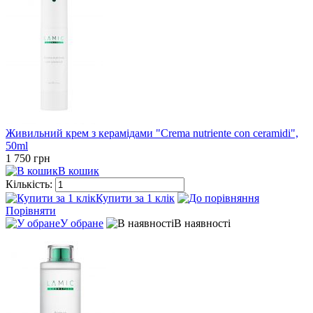
Живильний крем з керамідами "Crema nutriente con ceramidi",
50ml
1 750 грн
В кошик
Кількість:
Купити за 1 клiк
Порівняти
У обране
В наявності