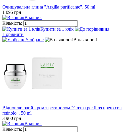
Очищувальна глина "Argilla purificante", 50 ml
1 095 грн
В кошик
Кількість:
Купити за 1 клiк
Порівняти
У обране
В наявності
Відновлюючий крем з ретинолом "Crema per il recupero con
retinolo", 50 ml
3 900 грн
В кошик
Кількість: