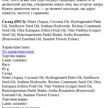
делікатний догляд, утворюючи ніжну піну, яка огортає шкіру.
Кожен шматочок мила — це момент насолоди, що дарує
свіжість, чистоту і гармонію.
Склад
(INCI):
Water (Aqua), Coconut Oil, Hydrogenated Palm
Oil, Sunflower Seed Oil, Sodium Hydroxide, Ricinus Communis
Seed Oil, Olea Europaea (Olive) Fruit Oil, Vitis Vinifera (Grape)
Seed Oil, Butyrospermum Parkii Butter, Aniba Rosaedora
(Rosewood) Essential Oil, Jasmine Flower Extract.
Характеристики:
Усі характеристики
Торгова марка
Lamic cosmetici
Вага
85 g
Склад
Water (Aqua), Coconut Oil, Hydrogenated Palm Oil, Sunflower
Seed Oil, Sodium Hydroxide, Ricinus Communis Seed Oil, Olea
Europaea (Olive) Fruit Oil, Vitis Vinifera (Grape) Seed Oil,
Butyrospermum Parkii Butter, Aniba Rosaedora (Rosewood)
Essential Oil, Jasmine Flower Extract.
Торговая марка
Lamic cosmetici
Количество в упаковке