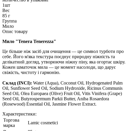
1шт
Вес
85 г
Группа
Мило
Опис товару
Мило "Tener
a Tenerezza"
Це більше ніж засіб для очищення — це символ турботи про
себе. Його м'яка текстура поєднує природну ніжність та
делікатний догляд, утворюючи ніжну піну, яка огортає шкіру.
Кожен шматочок мила — це момент насолоди, що дарує
свіжість, чистоту і гармонію.
Склад
(INCI):
Water (Aqua), Coconut Oil, Hydrogenated Palm
Oil, Sunflower Seed Oil, Sodium Hydroxide, Ricinus Communis
Seed Oil, Olea Europaea (Olive) Fruit Oil, Vitis Vinifera (Grape)
Seed Oil, Butyrospermum Parkii Butter, Aniba Rosaedora
(Rosewood) Essential Oil, Jasmine Flower Extract.
Характеристики:
Торгова
Lamic cosmetici
марка