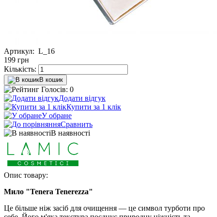
Артикул:
L_16
199
грн
Кількість:
В кошик
Голосів: 0
Додати відгук
Купити за 1 клiк
У обране
Сравнить
В наявності
Опис товару:
Мило "Tener
a Tenerezza"
Це більше ніж засіб для очищення — це символ турботи про
себе. Його м'яка текстура поєднує природну ніжність та