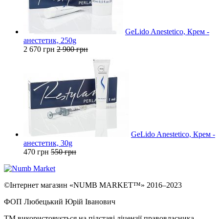
GeLido Anestetico, Крем -
анестетик, 250g
2 670 грн
2 900 грн
GeLido Anestetico, Крем -
анестетик, 30g
470 грн
550 грн
©Інтернет магазин «NUMB MARKET™» 2016–2023
ФОП Любецький Юрій Іванович
ТМ використовується на підставі ліцензії правовласника