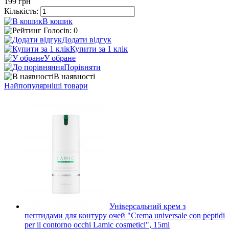
199
грн
Кількість:
В кошик
Голосів: 0
Додати відгук
Купити за 1 клiк
У обране
Порівняти
В наявності
Найпопулярніші товари
Універсальний крем з
пептидами для контуру очей "Crema universale con peptidi
per il contorno occhi Lamic cosmetici", 15ml