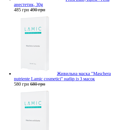
анестетик, 30g
485 грн
490 грн
Живильна маска "Maschera
nutriente Lamic cosmetici" набір із 3 масок
580 грн
680 грн