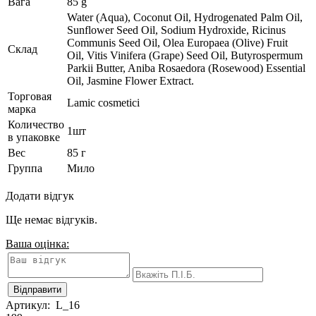
Вага
85 g
Water (Aqua), Coconut Oil, Hydrogenated Palm Oil,
Sunflower Seed Oil, Sodium Hydroxide, Ricinus
Communis Seed Oil, Olea Europaea (Olive) Fruit
Склад
Oil, Vitis Vinifera (Grape) Seed Oil, Butyrospermum
Parkii Butter, Aniba Rosaedora (Rosewood) Essential
Oil, Jasmine Flower Extract.
Торговая
Lamic cosmetici
марка
Количество
1шт
в упаковке
Вес
85 г
Группа
Мило
Додати відгук
Ще немає відгуків.
Ваша оцінка:
Артикул:
L_16