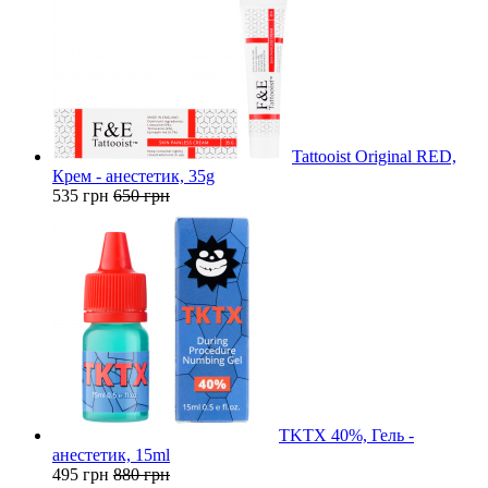
Tattooist Original RED,
Крем - анестетик, 35g
535 грн
650 грн
TKTX 40%, Гель -
анестетик, 15ml
495 грн
880 грн