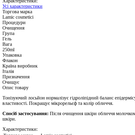
Характеристики:
Усі характеристики
Торгова марка
Lamic cosmetici
Процедури
Очищення
Група
Гель
Вага
250ml
Упаковка
Флакон
Країна виробник
Італія
Призначення
Очищує
Опис товару
Тонізуючий лосьйон нормалізує гідроліпідний баланс епідермі
властивості. Покращує мікрорельєф та колір обличчя.
Спосіб застосування:
Після очищення шкіри обличчя молочком 
шкіри.
Характеристики: