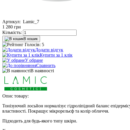
Артикул:
Lamic_7
1 280
грн
Кількість:
В кошик
Голосів: 5
Додати відгук
Купити за 1 клiк
У обране
Сравнить
В наявності
Опис товару:
Тонізуючий лосьйон нормалізує гідроліпідний баланс епідермі
властивості. Покращує мікрорельєф та колір обличчя.
Підходить для будь-якого типу шкіри.