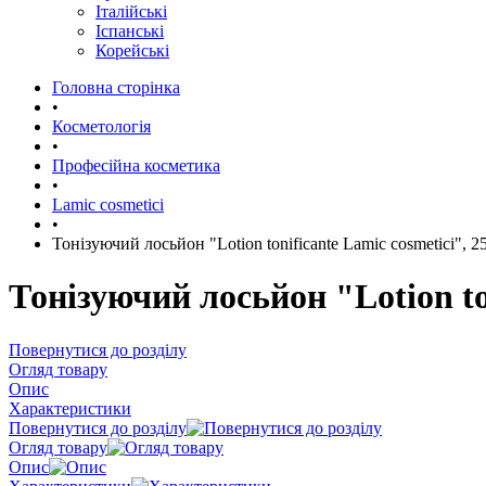
Італійські
Іспанські
Корейські
Головна сторінка
•
Косметологія
•
Професійна косметика
•
Lamic cosmetici
•
Тонізуючий лосьйон "Lotion tonificante Lamic cosmetici", 2
Тонізуючий лосьйон "Lotion to
Повернутися до розділу
Огляд товару
Опис
Характеристики
Повернутися до розділу
Огляд товару
Опис