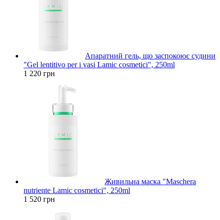
Апаратний гель, що заспокоює судини
"Gel lentitivo per i vasi Lamic cosmetici", 250ml
1 220 грн
Живильна маска "Maschera
nutriente Lamic cosmetici", 250ml
1 520 грн