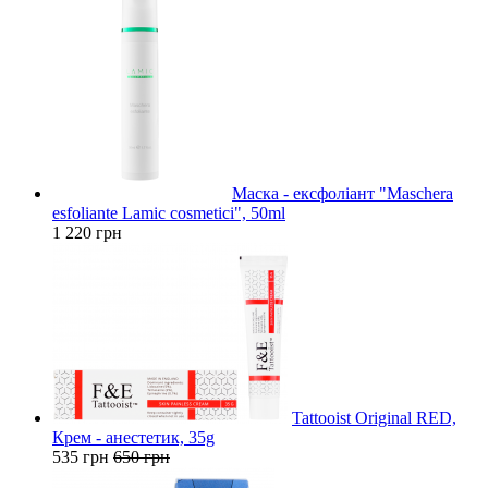
Маска - ексфоліант "Maschera
esfoliante Lamic cosmetici", 50ml
1 220 грн
Tattooist Original RED,
Крем - анестетик, 35g
535 грн
650 грн