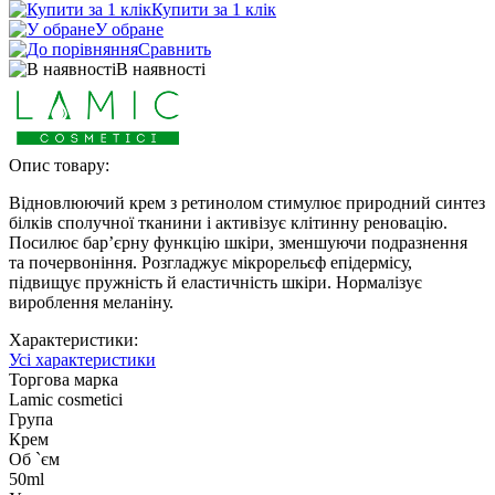
Купити за 1 клiк
У обране
Сравнить
В наявності
Опис товару:
Відновлюючий крем з ретинолом стимулює природний синтез
білків сполучної тканини і активізує клітинну реновацію.
Посилює бар’єрну функцію шкіри, зменшуючи подразнення
та почервоніння. Розгладжує мікрорельєф епідермісу,
підвищує пружність й еластичність шкіри. Нормалізує
вироблення меланіну.
Характеристики:
Усі характеристики
Торгова марка
Lamic cosmetici
Група
Крем
Об `єм
50ml