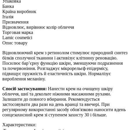
Упаковка
Банка
Країна виробник
Італія
Призначення
Відновлює, вирівнює колір обличчя
Торговая марка
Lamic cosmetici
Опис товару
Відновлюючий крем з ретинолом стимулює природний синтез
білків сполучної тканини і активізує клітинну реновацію.
Посилює бар’єрну функцію шкіри, зменшуючи подразнення
та почервоніння. Розгладжує мікрорельєф епідермісу,
підвищує пружність й еластичність шкіри. Нормалізує
вироблення меланіну.
Спосіб застосування:
Нанести крем на очищену шкіру
обличчя, шиї та декольте ніжними масажними рухами.
Залишити до повного вбирання. Рекомендується
застосовувати два рази на день вранці та ввечері. При
регулярному використанні засобу обов'язково наносити вдень
сонцезахисний крем зі ступенем захисту 30 і більше.
Характеристики: