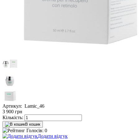
Артикул:
Lamic_46
3 900
грн
Кількість:
В кошик
Голосів: 0
Додати відгук