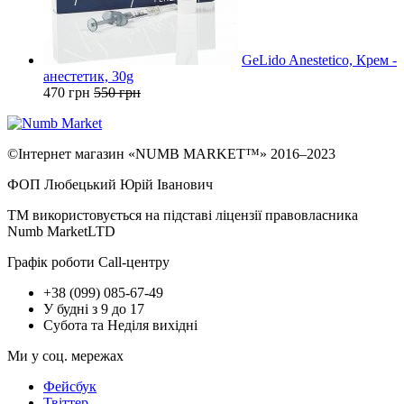
GeLido Anestetico, Крем -
анестетик, 30g
470 грн
550 грн
©Інтернет магазин «NUMB MARKET™» 2016–2023
ФОП Любецький Юрій Іванович
ТМ використовується на підставі ліцензії правовласника
Numb MarketLTD
Графік роботи Call-центру
+38 (099) 085-67-49
У будні з 9 до 17
Субота та Неділя вихідні
Ми у соц. мережах
Фейсбук
Твіттер