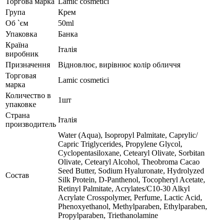
Торгова марка
Lamic cosmetici
Група
Крем
Об `єм
50ml
Упаковка
Банка
Країна
Італія
виробник
Призначення
Відновлює, вирівнює колір обличчя
Торговая
Lamic cosmetici
марка
Количество в
1шт
упаковке
Страна
Італія
производитель
Water (Aqua), Isopropyl Palmitate, Caprylic/
Сapric Triglycerides, Propylene Glycol,
Cyclopentasiloxane, Cetearyl Olivate, Sorbitan
Olivate, Cetearyl Alcohol, Theobroma Cacao
Seed Butter, Sodium Hyaluronate, Hydrolyzed
Состав
Silk Protein, D-Panthenol, Tocopheryl Acetate,
Retinyl Palmitate, Acrylates/C10-30 Alkyl
Acrylate Crosspolymer, Рerfume, Lactic Acid,
Phenoxyethanol, Methylparaben, Ethylparaben,
Propylparaben, Triethanolamine