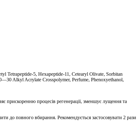
yl Tetrapeptide-5, Hexapeptide-11, Cetearyl Olivate, Sorbitan
C10—30 Alkyl Acrylate Crosspolymer, Рerfume, Phenoxyethanol,
рияє прискоренню процесів регенерації, зменшує лущення та
ти до повного вбирання. Рекомендується застосовувати 2 рази