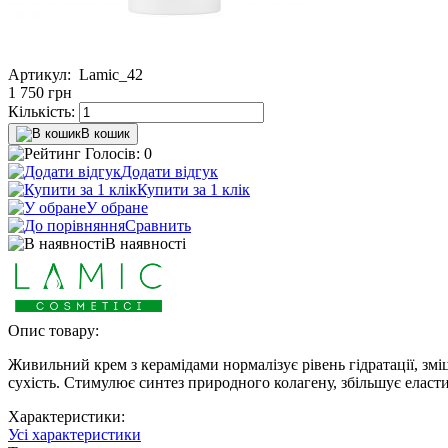
Артикул:
Lamic_42
1 750
грн
Кількість:
В кошик
Голосів: 0
Додати відгук
Купити за 1 клiк
У обране
Сравнить
В наявності
Опис товару:
Живильний крем з керамідами нормалізує рівень гідратації, змі
сухість. Стимулює синтез природного колагену, збільшує еласт
Характеристики:
Усі характеристики