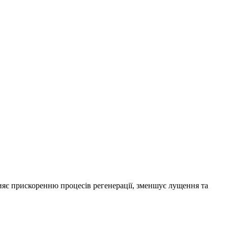
рияє прискоренню процесів регенерації, зменшує лущення та