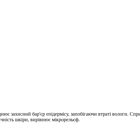
цнює захисний бар'єр епідермісу, запобігаючи втраті вологи. Сп
ичність шкіри, вирівнює мікрорельєф.