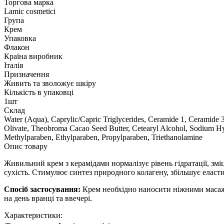
Торгова марка
Lamic cosmetici
Група
Крем
Упаковка
Флакон
Країна виробник
Італія
Призначення
Живить та зволожує шкіру
Кількість в упаковці
1шт
Склад
Water (Aqua), Caprylic/Capric Triglycerides, Ceramide 1, Ceramide 3
Olivate, Theobroma Cacao Seed Butter, Cetearyl Alcohol, Sodium Hy
Methylparaben, Ethylparaben, Propylparaben, Triethanolamine
Опис товару
Живильний крем з керамідами нормалізує рівень гідратації, змі
сухість. Стимулює синтез природного колагену, збільшує еласт
Спосіб застосування:
Крем необхідно наносити ніжними масажн
на день вранці та ввечері.
Характеристики: