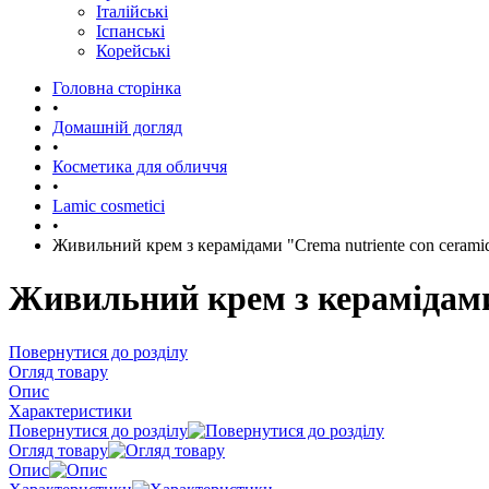
Італійські
Іспанські
Корейські
Головна сторінка
•
Домашній догляд
•
Косметика для обличчя
•
Lamic cosmetici
•
Живильний крем з керамідами "Crema nutriente con ceramid
Живильний крем з керамідами 
Повернутися до розділу
Огляд товару
Опис
Характеристики
Повернутися до розділу
Огляд товару
Опис