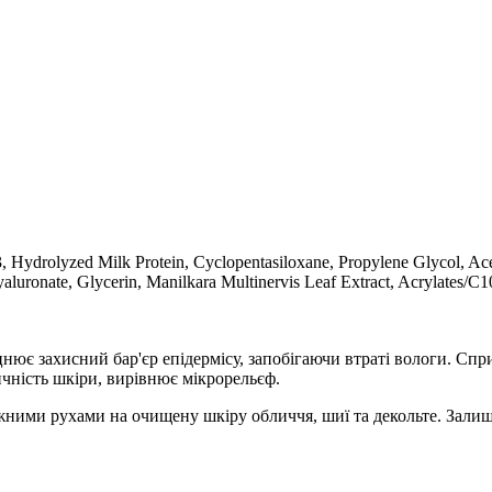
, Hydrolyzed Milk Protein, Cyclopentasiloxane, Propylene Glycol, Acet
aluronate, Glycerin, Manilkara Multinervis Leaf Extrасt, Acrylates/
цнює захисний бар'єр епідермісу, запобігаючи втраті вологи. Сп
ичність шкіри, вирівнює мікрорельєф.
ими рухами на очищену шкіру обличчя, шиї та декольте. Залиши